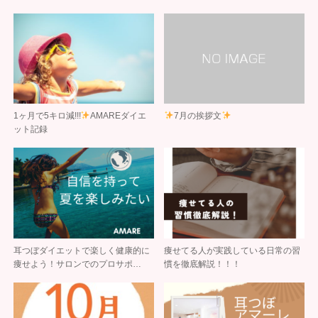
1ヶ月で5キロ減!!!
AMAREダイエ
7月の挨拶文
ット記録
耳つぼダイエットで楽しく健康的に
痩せてる人が実践している日常の習
痩せよう！サロンでのプロサポ…
慣を徹底解説！！！