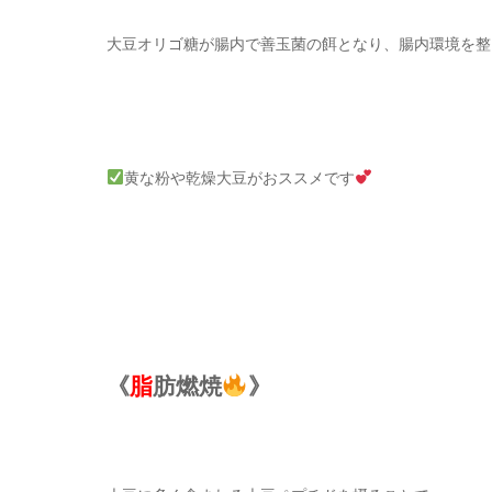
大豆オリゴ糖が腸内で善玉菌の餌となり、腸内環境を整
黄な粉や乾燥大豆がおススメです
《
脂
肪燃焼
》