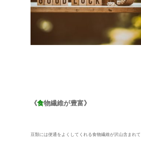
《
食
物繊維が豊富》
豆類には便通をよくしてくれる食物繊維が沢山含まれて