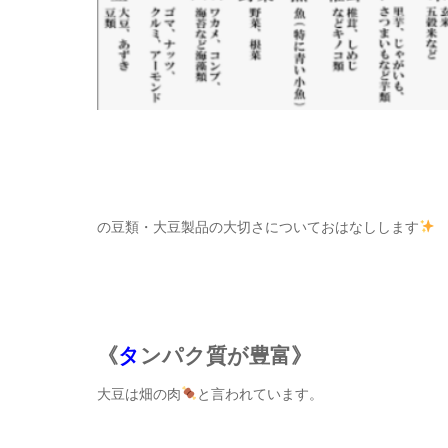
の豆類・大豆製品の大切さについておはなしします
《
タ
ンパク質が豊富》
大豆は畑の肉
と言われています。