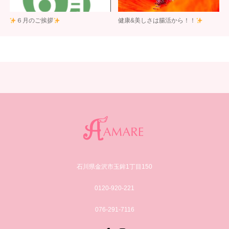
６月のご挨拶
健康&美しさは腸活から！！
石川県金沢市玉鉾1丁目150
0120-920-221
076-291-7116