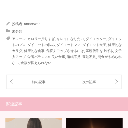
投稿者:
amareweb
未分類
アマーレ
,
カロリー摂りすぎ
,
キレイになりたい
,
ダイエッター
,
ダイエッ
トのプロ
,
ダイエットの悩み
,
ダイエットママ
,
ダイエット女子
,
健康的な
カラダ
,
健康的な食事
,
免疫力アップさせるには
,
基礎代謝を上げる
,
女子
力アップ
,
栄養バランスの良い食事
,
睡眠不足
,
運動不足
,
間食がやめられ
ない
,
食欲が抑えられない
関連記事