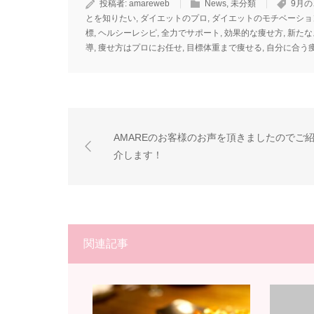
投稿者:
amareweb
News
,
未分類
9月
とを知りたい
,
ダイエットのプロ
,
ダイエットのモチベーショ
標
,
ヘルシーレシピ
,
全力でサポート
,
効果的な痩せ方
,
新たな
導
,
痩せ方はプロにお任せ
,
目標体重まで痩せる
,
自分に合う
AMAREのお客様のお声を頂きましたのでご
介します！
関連記事