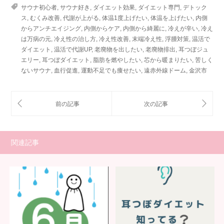
サウナ初心者
,
サウナ好き
,
ダイエット効果
,
ダイエット専門
,
デトック
ス
,
むくみ改善
,
代謝が上がる
,
体温1度上げたい
,
体温を上げたい
,
内側
からアンチエイジング
,
内側からケア
,
内側から綺麗に
,
冷えが辛い
,
冷え
は万病の元
,
冷え性の治し方
,
冷え性改善
,
末端冷え性
,
浮腫対策
,
温活で
ダイエット
,
温活で代謝UP
,
老廃物を出したい
,
老廃物排出
,
耳つぼジュ
エリー
,
耳つぼダイエット
,
脂肪を燃やしたい
,
芯から暖まりたい
,
苦しく
ないサウナ
,
血行促進
,
運動不足でも痩せたい
,
遠赤外線ドーム
,
金沢市
関連記事