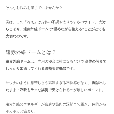
そんなお悩みを感じていませんか？
実は、この「冷え」は身体の不調や太りやすさのサイン。
だか
らこそ今、遠赤外線ドームで“温めながら整える”ことがとても
大切なのです。
遠赤外線ドームとは？
遠赤外線ドーム
は、専用の寝台に横になるだけで
身体の芯まで
しっかり加温してくれる温熱美容機器
です。
サウナのように息苦しさや高温すぎる不快感がなく、
顔は出し
たまま・呼吸もラクな姿勢で受けられる
のが嬉しいポイント。
遠赤外線のエネルギーが皮膚や筋肉の深部まで届き、 内側から
ポカポカと温まり、