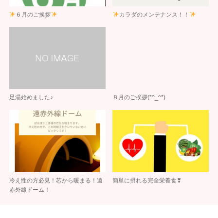
６月のご挨拶
カラダのメンテナンス！！
足湯始めました♪
８月のご挨拶(*^_^*)
冷え性の方必見！芯から暖まる！遠
簡単に摂れる完全栄養食❣
赤外線ドーム！