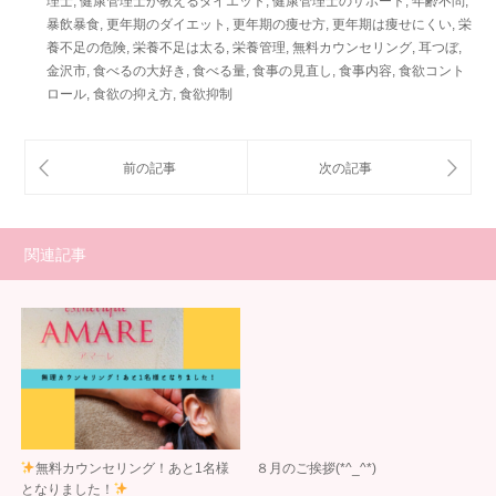
理士
,
健康管理士が教えるダイエット
,
健康管理士のサポート
,
年齢不問
,
暴飲暴食
,
更年期のダイエット
,
更年期の痩せ方
,
更年期は痩せにくい
,
栄
養不足の危険
,
栄養不足は太る
,
栄養管理
,
無料カウンセリング
,
耳つぼ
,
金沢市
,
食べるの大好き
,
食べる量
,
食事の見直し
,
食事内容
,
食欲コント
ロール
,
食欲の抑え方
,
食欲抑制
関連記事
無料カウンセリング！あと1名様
８月のご挨拶(*^_^*)
となりました！