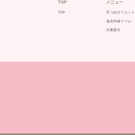
TOP
メニュー
TOP
耳つぼダイエット
遠赤外線ドーム
水素吸引