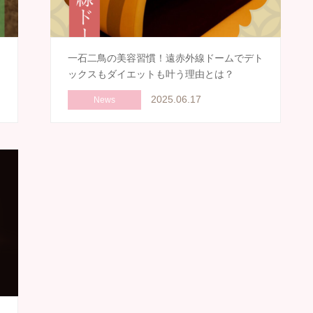
ッ
一石二鳥の美容習慣！遠赤外線ドームでデト
ックスもダイエットも叶う理由とは？
2025.06.17
News