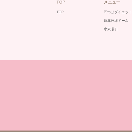
TOP
メニュー
TOP
耳つぼダイエット
遠赤外線ドーム
水素吸引