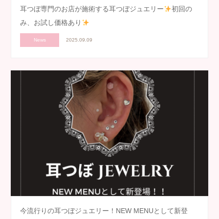
耳つぼ専門のお店が施術する耳つぼジュエリー
初回の
み、お試し価格あり
News
2025.09.09
今流行りの耳つぼジュエリー！NEW MENUとして新登