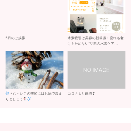
5月のご挨拶
水素吸引は美容の新常識！疲れも老
けもためない“話題の水素ケア…
さむ～いこの季節にはお鍋で温ま
コロナ太り解消❣
りましょう