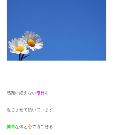
感謝の絶えない
毎日
を
過ごさせて頂いています
健全
な体と
心
で過ごせる