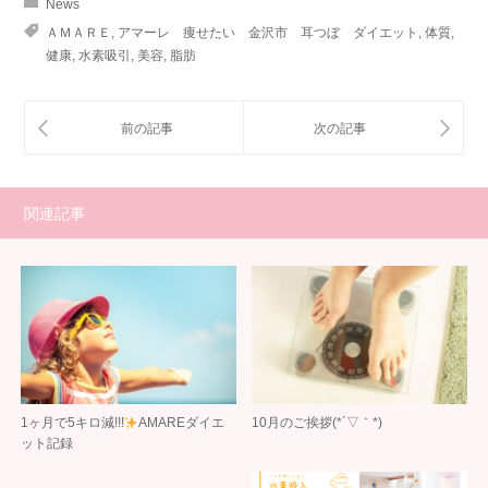
News
ＡＭＡＲＥ
,
アマーレ 痩せたい 金沢市 耳つぼ ダイエット
,
体質
,
健康
,
水素吸引
,
美容
,
脂肪
関連記事
1ヶ月で5キロ減!!!
AMAREダイエ
10月のご挨拶(*´▽｀*)
ット記録