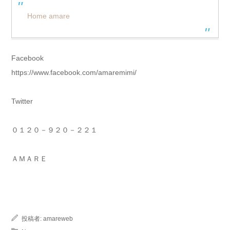
Home amare
Facebook
https://www.facebook.com/amaremimi/
Twitter
０１２０－９２０－２２１
ＡＭＡＲＥ
投稿者:
amareweb