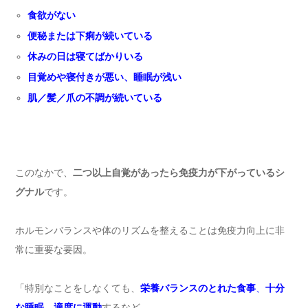
食欲がない
便秘または下痢が続いている
休みの日は寝てばかりいる
目覚めや寝付きが悪い、睡眠が浅い
肌／髪／爪の不調が続いている
このなかで、
二つ以上自覚があったら免疫力が下がっているシ
グナル
です。
ホルモンバランスや体のリズムを整えることは免疫力向上に非
常に重要な要因。
「特別なことをしなくても、
栄養バランスのとれた食事
、
十分
な睡眠
、
適度に運動
するなど