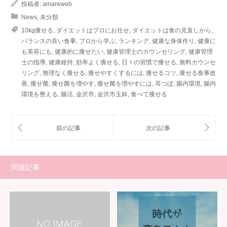
投稿者:
amareweb
News
,
未分類
10kg痩せる
,
ダイエットはプロにお任せ
,
ダイエットは食の見直しから
,
バランスの良い食事
,
プロから学ぶ
,
ランキング
,
健康な身体作り
,
健康に
も美容にも
,
健康的に痩せたい
,
健康管理士のカウンセリング
,
健康管理
士の指導
,
健康維持
,
効率よく痩せる
,
日々の習慣で痩せる
,
無料カウンセ
リング
,
無理なく痩せる
,
痩せやすくするには
,
痩せるコツ
,
痩せる食事改
善
,
痩せ菌
,
痩せ菌を増やす
,
痩せ菌を増やすには
,
耳つぼ
,
腸内環境
,
腸内
環境を整える
,
腸活
,
金沢市
,
金沢市玉鉾
,
食べて痩せる
関連記事