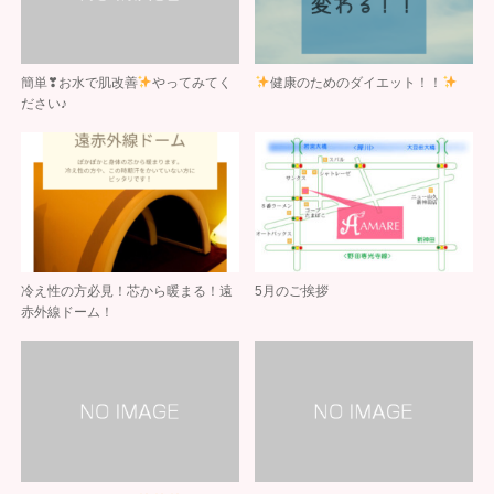
簡単❣お水で肌改善
やってみてく
健康のためのダイエット！！
ださい♪
冷え性の方必見！芯から暖まる！遠
5月のご挨拶
赤外線ドーム！