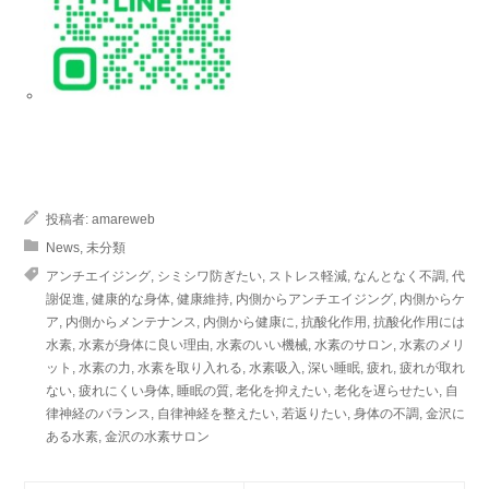
投稿者:
amareweb
News
,
未分類
アンチエイジング
,
シミシワ防ぎたい
,
ストレス軽減
,
なんとなく不調
,
代
謝促進
,
健康的な身体
,
健康維持
,
内側からアンチエイジング
,
内側からケ
ア
,
内側からメンテナンス
,
内側から健康に
,
抗酸化作用
,
抗酸化作用には
水素
,
水素が身体に良い理由
,
水素のいい機械
,
水素のサロン
,
水素のメリ
ット
,
水素の力
,
水素を取り入れる
,
水素吸入
,
深い睡眠
,
疲れ
,
疲れが取れ
ない
,
疲れにくい身体
,
睡眠の質
,
老化を抑えたい
,
老化を遅らせたい
,
自
律神経のバランス
,
自律神経を整えたい
,
若返りたい
,
身体の不調
,
金沢に
ある水素
,
金沢の水素サロン