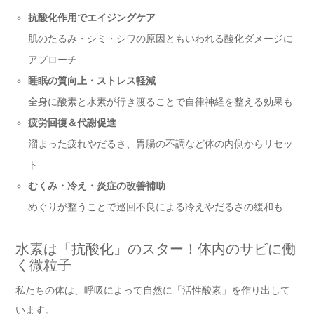
抗酸化作用でエイジングケア
肌のたるみ・シミ・シワの原因ともいわれる酸化ダメージに
アプローチ
睡眠の質向上・ストレス軽減
全身に酸素と水素が行き渡ることで自律神経を整える効果も
疲労回復＆代謝促進
溜まった疲れやだるさ、胃腸の不調など体の内側からリセッ
ト
むくみ・冷え・炎症の改善補助
めぐりが整うことで巡回不良による冷えやだるさの緩和も
水素は「抗酸化」のスター！体内のサビに働
く微粒子
私たちの体は、呼吸によって自然に「活性酸素」を作り出して
います。